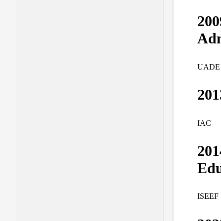
200
Adm
UADE
201
IAC
201
Edu
ISEEF