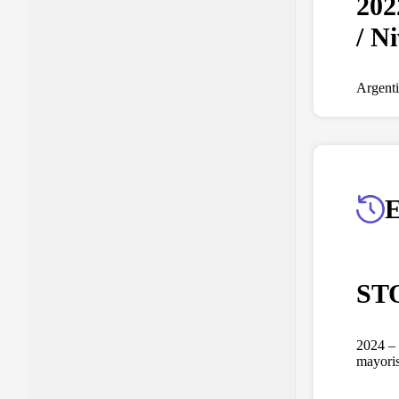
202
/ N
Argent
E
ST
2024 – 
mayoris