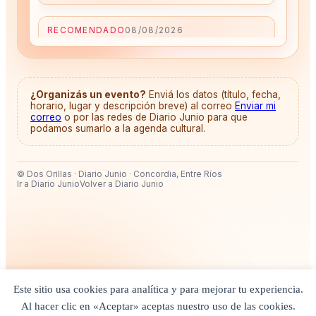
RECOMENDADO
08/08/2026
Exhibición de Cine Círculo - Cartelera
Semanal
Horario:
Sábado y Domingo a partir de las 18:00
hs
Lugar:
Cine Círculo — Concordia, Argentina
¿Organizás un evento?
Enviá los datos (título, fecha,
Agenda cultural Dos Orillas · ID #6
horario, lugar y descripción breve) al correo
Enviar mi
correo
o por las redes de Diario Junio para que
podamos sumarlo a la agenda cultural.
RECOMENDADO
08/08/2026
Encuentro de Artesanos y Feria
Costanera
© Dos Orillas · Diario Junio · Concordia, Entre Ríos
Horario:
Todo el fin de semana desde las 19:30
Ir a Diario Junio
Volver a Diario Junio
hs
Lugar:
Costanera de Colón — Colón, Argentina
Agenda cultural Dos Orillas · ID #7
RECOMENDADO
08/08/2026
Feria Manos del Puerto
Horario:
Sábado y Domingo desde las 20:00 hs
Lugar:
Explanada del Puerto — Colón, Argentina
Este sitio usa cookies para analítica y para mejorar tu experiencia.
Agenda cultural Dos Orillas · ID #8
Al hacer clic en «Aceptar» aceptas nuestro uso de las cookies.