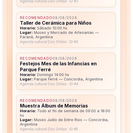
Agenda cultural Dos Orillas · ID #2
RECOMENDADO
08/08/2026
Taller de Cerámica para Niños
Horario:
Sábado 10:00 hs
Lugar:
Museo y Mercado de Artesanías —
Paraná, Argentina
Agenda cultural Dos Orillas · ID #3
RECOMENDADO
08/08/2026
Festejos Mes de las Infancias en
Parque Ferré
Horario:
Domingo 14:00 hs
Lugar:
Parque Ferré — Concordia, Argentina
Agenda cultural Dos Orillas · ID #4
RECOMENDADO
08/08/2026
Muestra Álbum de Memorias
Horario:
Todo el fin de semana de 09:00 a 18:00
hs
Lugar:
Museo Judío de Entre Ríos — Concordia,
Argentina
Agenda cultural Dos Orillas · ID #5