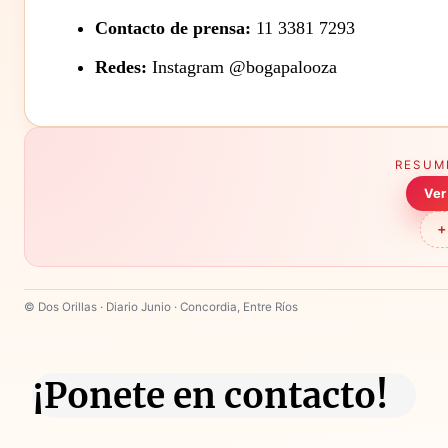
Contacto de prensa:
11 3381 7293
Redes:
Instagram @bogapalooza
RESUM
Ver
+
© Dos Orillas · Diario Junio · Concordia, Entre Ríos
¡Ponete en contacto!