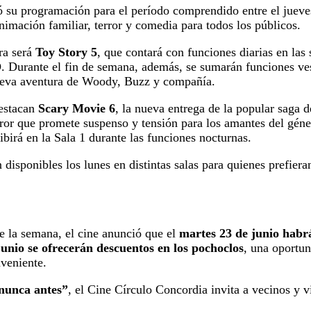
 su programación para el período comprendido entre el jueves
imación familiar, terror y comedia para todos los públicos.
era será
Toy Story 5
, que contará con funciones diarias en las 
 Durante el fin de semana, además, se sumarán funciones vesp
nueva aventura de Woody, Buzz y compañía.
destacan
Scary Movie 6
, la nueva entrega de la popular saga 
error que promete suspenso y tensión para los amantes del gé
ibirá en la Sala 1 durante las funciones nocturnas.
 disponibles los lunes en distintas salas para quienes prefieran
 la semana, el cine anunció que el
martes 23 de junio habr
junio se ofrecerán descuentos en los pochoclos
, una oportun
nveniente.
 nunca antes”
, el Cine Círculo Concordia invita a vecinos y vi