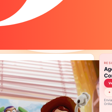
RES
Ag
Con
Ve
+ 
Envia
Orill