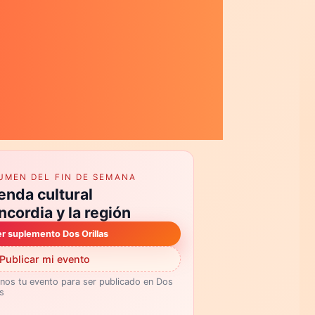
UMEN DEL FIN DE SEMANA
enda cultural
cordia y la región
r suplemento Dos Orillas
Publicar mi evento
nos tu evento para ser publicado en Dos
as