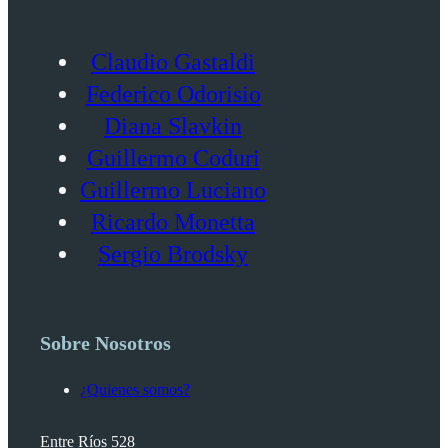
Claudio Gastaldi
Federico Odorisio
Diana Slavkin
Guillermo Coduri
Guillermo Luciano
Ricardo Monetta
Sergio Brodsky
Sobre Nosotros
¿Quienes somos?
Entre Ríos 528