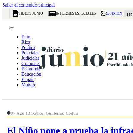
Saltar al contenido principal
VIDEOS JUNIO
INFORMES ESPECIALES
OPINION
IR
Entre
Ríos
Política
Policiales
Judiciales
Gremiales
Economía
Educación
El país
Mundo
07 Ago 13:55
Por: Guillermo Coduri
El Niño pone a prueba la infra