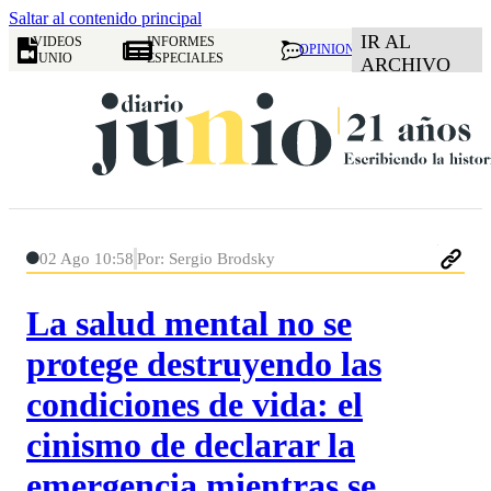
Saltar al contenido principal
IR AL
VIDEOS
INFORMES
OPINION
JUNIO
ESPECIALES
ARCHIVO
02 Ago 10:58
Por: Sergio Brodsky
La salud mental no se
protege destruyendo las
condiciones de vida: el
cinismo de declarar la
emergencia mientras se