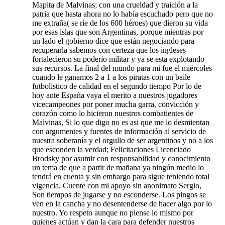
Mapita de Malvinas; con una crueldad y traición a la
patria que hasta ahora no lo había escuchado pero que no
me extraña( se ríe de los 600 héroes) que dieron su vida
por esas islas que son Argentinas, porque mientras por
un lado el gobierno dice que están negociando para
recuperarla sabemos con certeza que los ingleses
fortalecieron su poderío militar y ya se esta explotando
sus recursos. La final del mundo para mi fue el miércoles
cuando le ganamos 2 a 1 a los piratas con un baile
futbolistico de calidad en el segundo tiempo Por lo de
hoy ante España vaya el merito a nuestros jugadores
vicecampeones por poner mucha garra, convicción y
corazón como lo hicieron nuestros combatientes de
Malvinas, Si lo que digo no es asi que me lo desmientan
con argumentes y fuentes de información al servicio de
nuestra soberanía y el orgullo de ser argentinos y no a los
que esconden la verdad; Felicitaciones Licenciado
Brodsky por asumir con responsabilidad y conocimiento
un tema de que a partir de mañana ya ningún medio lo
tendrá en cuenta y sin embargo para sigue teniendo total
vigencia, Cuente con mi apoyo sin anonimato Sergio,
Son tiempos de jugarse y no esconderse. Los pingos se
ven en la cancha y no desentenderse de hacer algo por lo
nuestro. Yo respeto aunque no piense lo mismo por
quienes actúan y dan la cara para defender nuestros