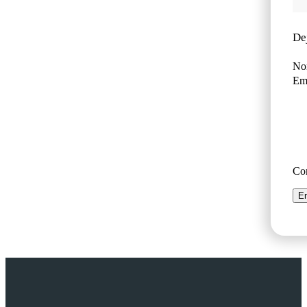
De
No
Ema
Co