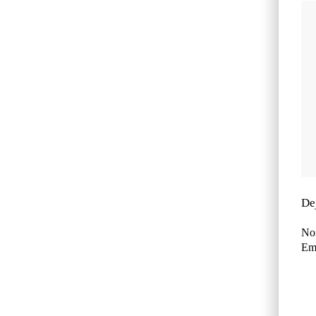
De
No
Ema