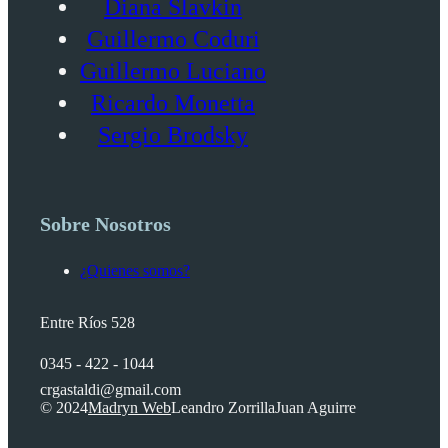
Diana Slavkin
Guillermo Coduri
Guillermo Luciano
Ricardo Monetta
Sergio Brodsky
Sobre Nosotros
¿Quienes somos?
Entre Ríos 528
0345 - 422 - 1044
crgastaldi@gmail.com
© 2024
Madryn Web
Leandro Zorrilla
Juan Aguirre