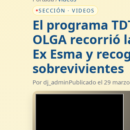
SECCIÓN · VIDEOS
El programa TD
OLGA recorrió l
Ex Esma y recog
sobrevivientes
Por dj_admin
Publicado el 29 marzo