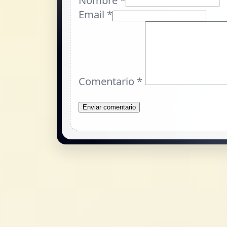
Nombre *
Email *
Comentario
*