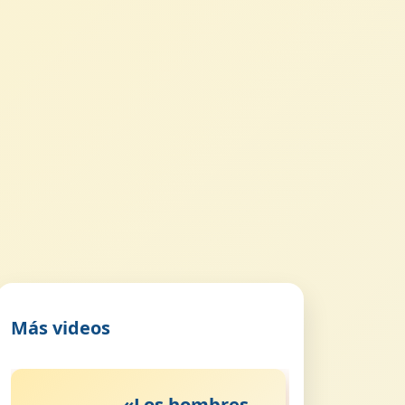
Más videos
«Los hombres