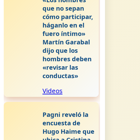
que no sepan
cómo participar,
háganlo en el
fuero íntimo»
Martín Garabal
dijo que los
hombres deben
«revisar las
conductas»
Videos
Pagni reveló la
encuesta de
Hugo Haime que
ubica a Cristina