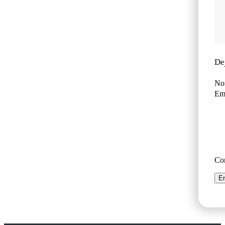
De
No
Ema
Co