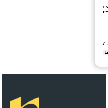
No
Ema
Co