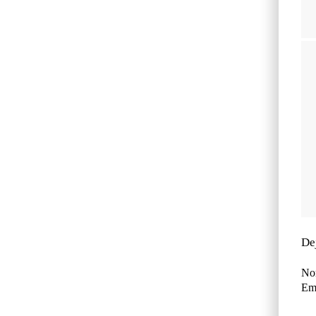
De
No
Ema