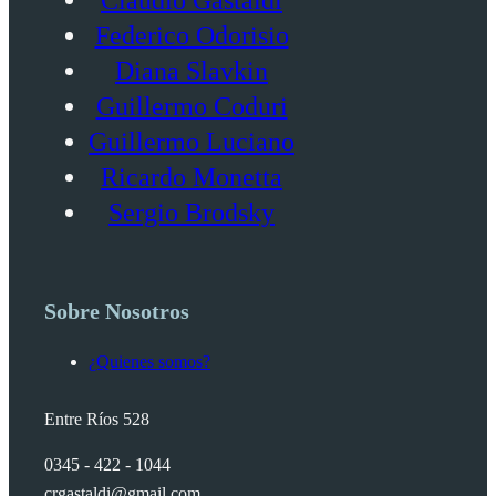
Federico Odorisio
Diana Slavkin
Guillermo Coduri
Guillermo Luciano
Ricardo Monetta
Sergio Brodsky
Sobre Nosotros
¿Quienes somos?
Entre Ríos 528
0345 - 422 - 1044
crgastaldi@gmail.com