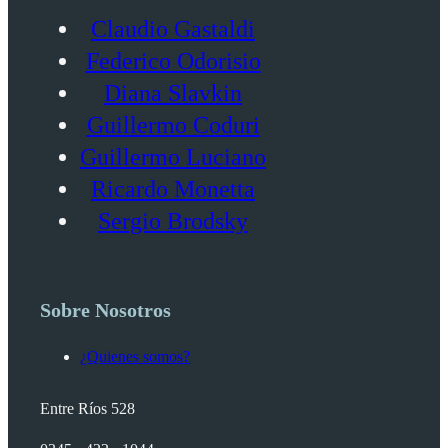
Claudio Gastaldi
Federico Odorisio
Diana Slavkin
Guillermo Coduri
Guillermo Luciano
Ricardo Monetta
Sergio Brodsky
Sobre Nosotros
¿Quienes somos?
Entre Ríos 528