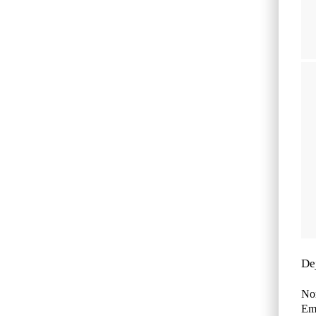
De
No
Ema