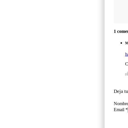
1 come
M
h
C
Deja t
Nombre
Email *