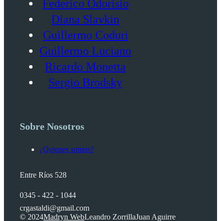
Federico Odorisio
Diana Slavkin
Guillermo Coduri
Guillermo Luciano
Ricardo Monetta
Sergio Brodsky
Sobre Nosotros
¿Quienes somos?
Entre Ríos 528
0345 - 422 - 1044
crgastaldi@gmail.com
© 2024
Madryn Web
Leandro Zorrilla
Juan Aguirre