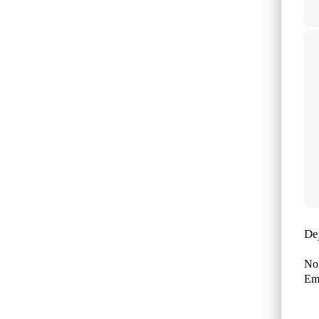
De
No
Ema