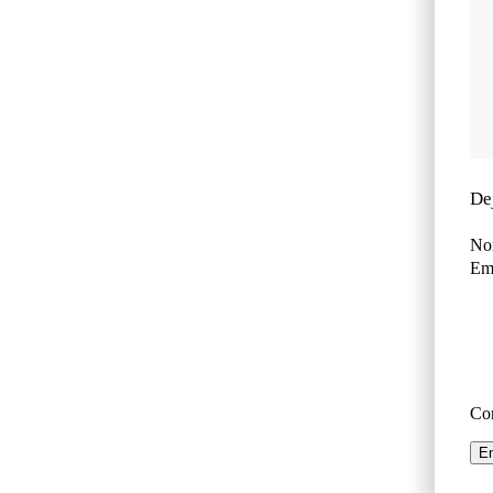
De
No
Ema
Co