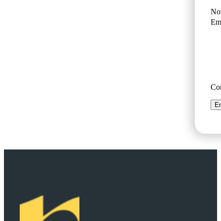
No
Ema
Co