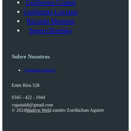
Guillermo Coduri
Guillermo Luciano
Ricardo Monetta
Sergio Brodsky
Sobre Nosotros
¿Quienes somos?
Entre Ríos 528
0345 - 422 - 1044
crgastaldi@gmail.com
© 2024
Madryn Web
Leandro Zorrilla
Juan Aguirre