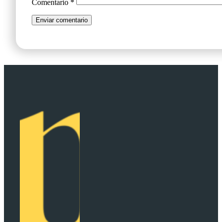
Comentario
*