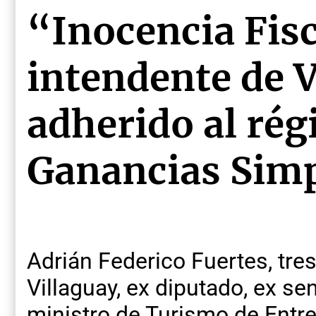
“Inocencia Fisc
intendente de V
adherido al ré
Ganancias Simp
Adrián Federico Fuertes, tre
Villaguay, ex diputado, ex se
ministro de Turismo de Entre