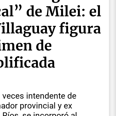
al” de Milei: el
illaguay figura
gimen de
lificada
s veces intendente de
nador provincial y ex
 Ríos, se incorporó al