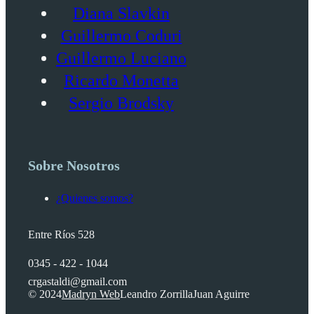
Diana Slavkin
Guillermo Coduri
Guillermo Luciano
Ricardo Monetta
Sergio Brodsky
Sobre Nosotros
¿Quienes somos?
Entre Ríos 528
0345 - 422 - 1044
crgastaldi@gmail.com
© 2024
Madryn Web
Leandro Zorrilla
Juan Aguirre