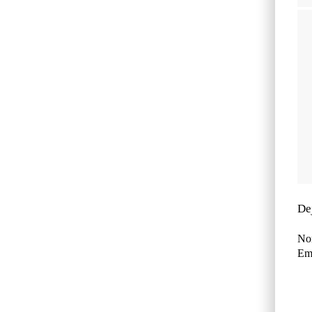
De
No
Ema