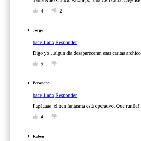
Tanta Auto Critica. Ahora por una Cerradura. Déjense 
4
2
Jorge
hace 1 año
Responder
Digo yo…algun dia desapareceran esas caritas archico
5
Peroncho
hace 1 año
Responder
Papáaaaa, el tren fantasma está operativo. Que runfla!!!
4
Ruben