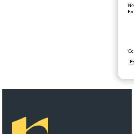
No
Ema
Co