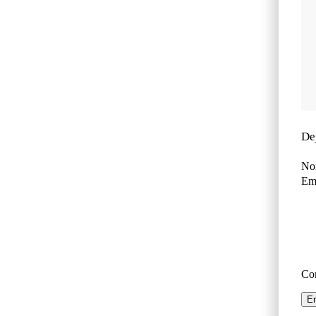
De
No
Ema
Co