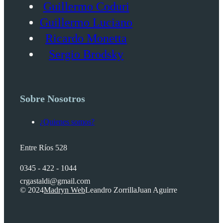
Guillermo Coduri
Guillermo Luciano
Ricardo Monetta
Sergio Brodsky
Sobre Nosotros
¿Quienes somos?
Entre Ríos 528
0345 - 422 - 1044
crgastaldi@gmail.com
© 2024
Madryn Web
Leandro Zorrilla
Juan Aguirre