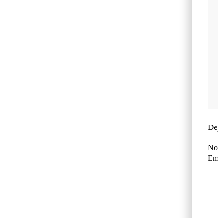
De
No
Ema