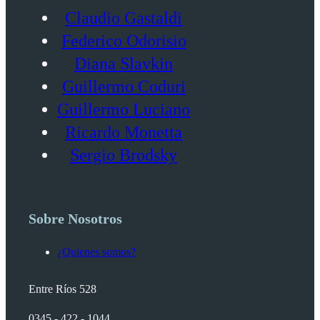
Claudio Gastaldi
Federico Odorisio
Diana Slavkin
Guillermo Coduri
Guillermo Luciano
Ricardo Monetta
Sergio Brodsky
Sobre Nosotros
¿Quienes somos?
Entre Ríos 528
0345 - 422 - 1044