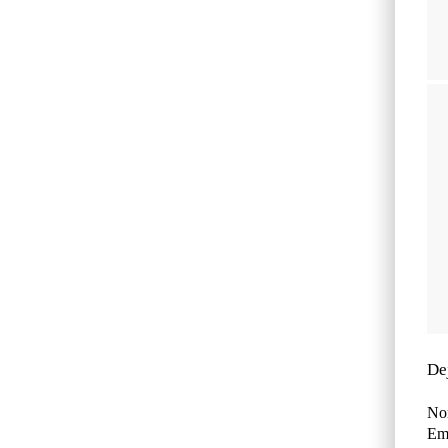
De
No
Ema