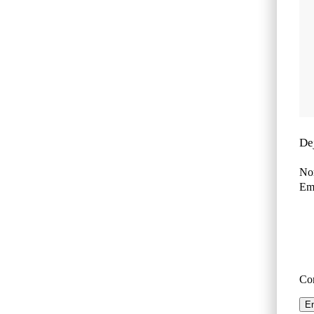
De
No
Ema
Co