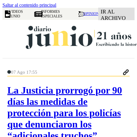
Saltar al contenido principal
IR AL
VIDEOS
INFORMES
OPINION
JUNIO
ESPECIALES
ARCHIVO
07 Ago 17:55
La Justicia prorrogó por 90
días las medidas de
protección para los policías
que denunciaron los
“adicionales truchos”