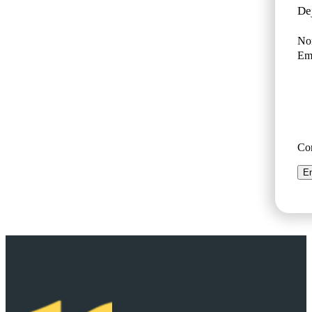
De
No
Ema
Co