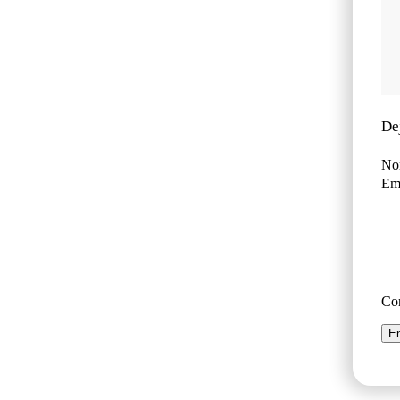
De
No
Ema
Co