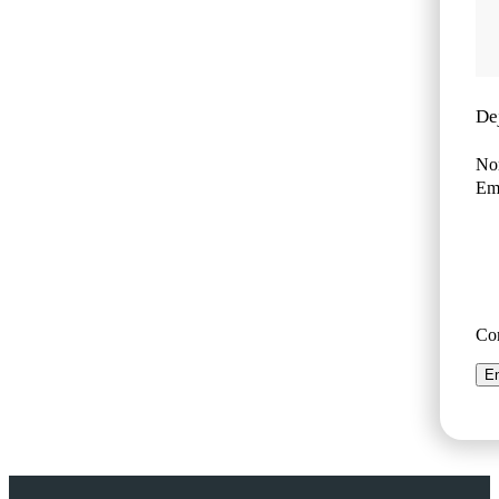
De
No
Ema
Co