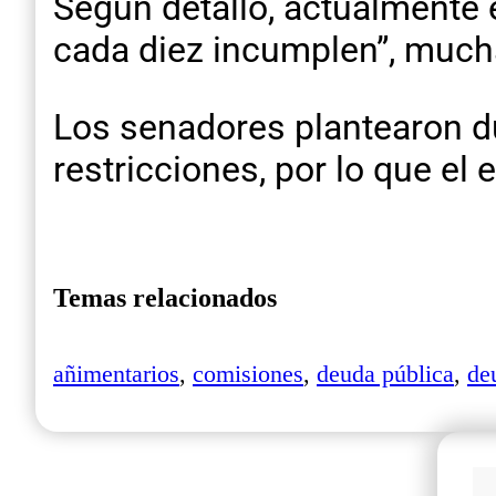
Según detalló, actualmente 
cada diez incumplen”, much
Los senadores plantearon d
restricciones, por lo que el
Temas relacionados
añimentarios
,
comisiones
,
deuda pública
,
de