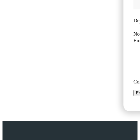
De
No
Ema
Co