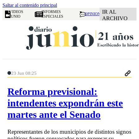
Saltar al contenido principal
IR AL
VIDEOS
INFORMES
OPINION
JUNIO
ESPECIALES
ARCHIVO
23 Jun 08:25
Reforma previsional:
intendentes expondrán este
martes ante el Senado
Representantes de los municipios de distintos signos
políticos fueron convocados para expresar su