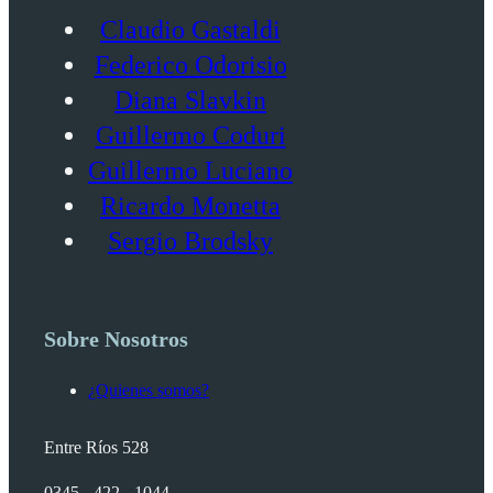
Claudio Gastaldi
Federico Odorisio
Diana Slavkin
Guillermo Coduri
Guillermo Luciano
Ricardo Monetta
Sergio Brodsky
Sobre Nosotros
¿Quienes somos?
Entre Ríos 528
0345 - 422 - 1044