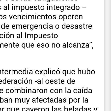
 al impuesto integrado –
os vencimientos operen
o de emergencia o desastre
ción al Impuesto
amente que eso no alcanza”,
intermedia explicó que hubo
deración -al oeste de
se combinaron con la caída
aban muy afectadas por la
ar que cayeron las heladas y