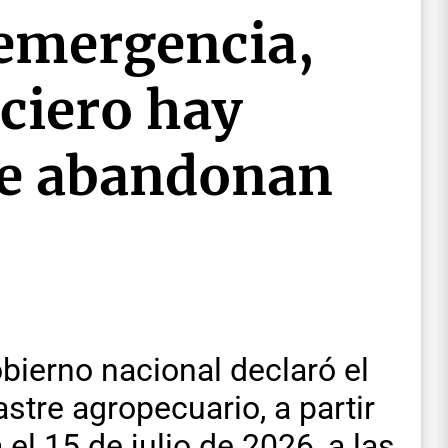
 emergencia,
ciero hay
ue abandonan
obierno nacional declaró el
tre agropecuario, a partir
 el 15 de julio de 2026, a las