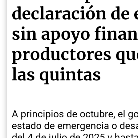
declaración de
sin apoyo finan
productores q
las quintas
A principios de octubre, el g
estado de emergencia o desas
del 4 de julio de 2025 y hasta