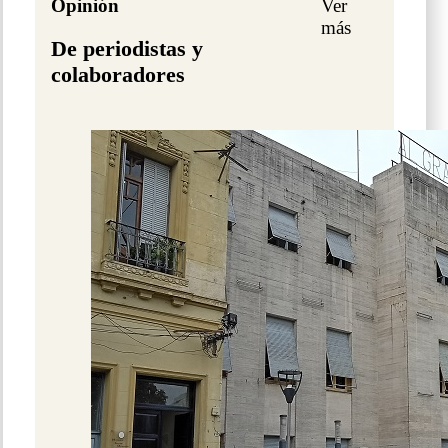
Opinión
Ver
más
De periodistas y
colaboradores