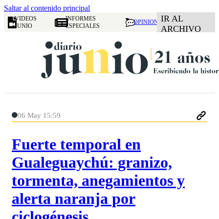
Saltar al contenido principal
IR AL
VIDEOS
INFORMES
OPINION
JUNIO
ESPECIALES
ARCHIVO
06 May 15:59
Fuerte temporal en
Gualeguaychú: granizo,
tormenta, anegamientos y
alerta naranja por
ciclogénesis