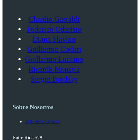
Claudio Gastaldi
Federico Odorisio
Diana Slavkin
Guillermo Coduri
Guillermo Luciano
Ricardo Monetta
Sergio Brodsky
Sobre Nosotros
¿Quienes somos?
Entre Ríos 528