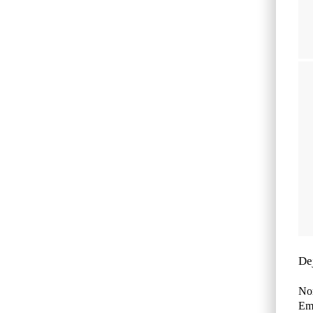
De
No
Ema