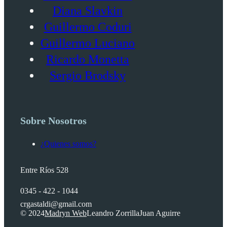
Diana Slavkin
Guillermo Coduri
Guillermo Luciano
Ricardo Monetta
Sergio Brodsky
Sobre Nosotros
¿Quienes somos?
Entre Ríos 528
0345 - 422 - 1044
crgastaldi@gmail.com
© 2024
Madryn Web
Leandro Zorrilla
Juan Aguirre