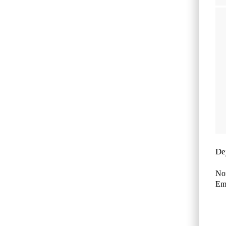
De
No
Ema