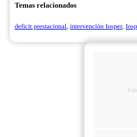
Temas relacionados
deficit prestacional
,
intervención Iosper
,
Iosp