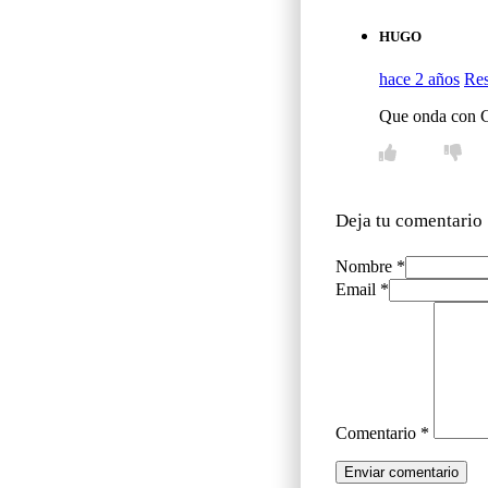
HUGO
hace 2 años
Re
Que onda con C
Deja tu comentario
Nombre *
Email *
Comentario
*