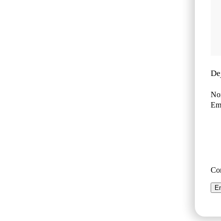
De
No
Ema
Co