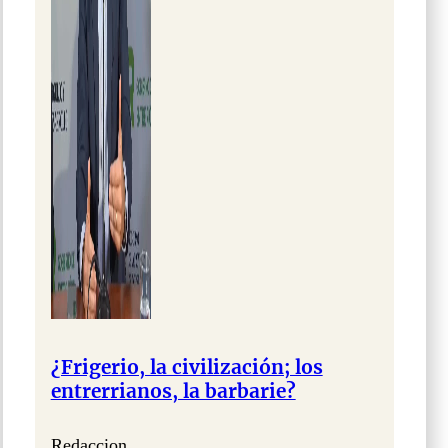
¿Frigerio, la civilización; los
entrerrianos, la barbarie?
Redaccion