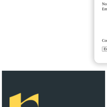
No
Ema
Co