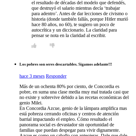
el resultado de décadas del modelo que defendés,
que destruyó el salario mientras decía ‘trabajar
para adentro’. Antes de dar lecciones de civismo o
historia (donde también fallás, porque Hitler murió
hace 80 años, no 60), te sugiero un poco de
autocrítica y un diccionario. La claridad para
pensar se nota en la claridad al escribir.
Los pobres son seres descartables. Sigamos adelante!!!
hace 3 meses
Responder
Más de un ochenta 80% por ciento, de Concordia es
pobre, en suma una clase media muy mal tratada casi que
no existe y sobrevive debido a las recetas económicas del
genio Milei.
En Concordia Azcue, genio de la lámpara amplifica mas
está pobreza cerrando oficinas y centros de atención
barrial impactando el empleo. Cómo resultado el
panorama social es devastador sin oportunidad de
familias que puedan despegar para vivir dignamente.
Azcue es como un caballo con anteojeras. Dale que dale