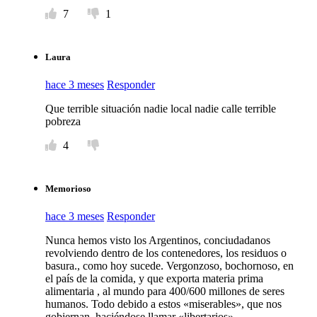
7
1
Laura
hace 3 meses
Responder
Que terrible situación nadie local nadie calle terrible
pobreza
4
Memorioso
hace 3 meses
Responder
Nunca hemos visto los Argentinos, conciudadanos
revolviendo dentro de los contenedores, los residuos o
basura., como hoy sucede. Vergonzoso, bochornoso, en
el país de la comida, y que exporta materia prima
alimentaria , al mundo para 400/600 millones de seres
humanos. Todo debido a estos «miserables», que nos
gobiernan, haciéndose llamar «libertarios»,