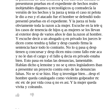
presentsron pruebas en el expediente de hechos reales
inobjetables digamos q tecnológicos q contradecía la
versión de los hechos y la jueza q tenia el caso ni pelota
le dio a eso y el atacado fue el hombre se defendió todo
presentó pruebas en el expediente. Y la jueza ni bola
obviamente toda la razon a.la mujer. Escuche en la tele q
los casos de tenencia de hijos q as mujeres se los llevan
al exterior desp de varios años le dan la.razon al hombre.
Y escuche decir a un abogado q en privado los jueces le
dicen como tendria q fallar y desp cuando firma la
sentencia hace todo lo contrario. No lo q pasa q desp
tienen q concursar y desp dicen mira como fallo este aca
y no le dan el cargo y el fallo q decia en privado estaba
bien. Esto pasa en todas las denuncias, lamentable.
Habían dicho q lemoine y no se q otros legisladores iban
a presemtsr un proyecto contra esto de las denuncias
falsas. No se si se hizo. Hay q investigar bien…desp el
hombre queda catalogado como violento golpeador rtc
etc etc de por vida cosa q no es asi. Y la mujer queda
vivita y coleando.