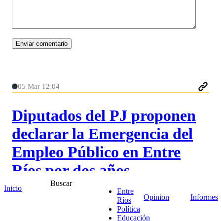
05 Mar 12:04
Diputados del PJ proponen
declarar la Emergencia del
Empleo Público en Entre
Ríos por dos años
Buscar
Inicio
Entre
El bloque de diputados peronistas presentó un
Opinion
Informes
Ríos
proyecto que busca declarar “la emergencia del
Política
Educación
empleo público provincial” hasta el 31 de diciembre