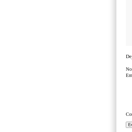
De
No
Ema
Co