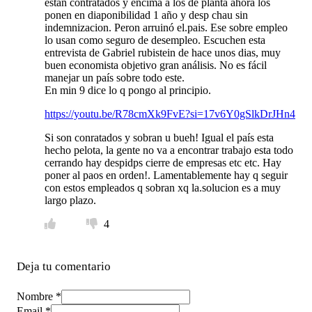
estan contratados y encima a los de planta ahora los
ponen en diaponibilidad 1 año y desp chau sin
indemnizacion. Peron arruinó el.pais. Ese sobre empleo
lo usan como seguro de desempleo. Escuchen esta
entrevista de Gabriel rubistein de hace unos dias, muy
buen economista objetivo gran análisis. No es fácil
manejar un país sobre todo este.
En min 9 dice lo q pongo al principio.
https://youtu.be/R78cmXk9FvE?si=17v6Y0gSlkDrJHn4
Si son conratados y sobran u bueh! Igual el país esta
hecho pelota, la gente no va a encontrar trabajo esta todo
cerrando hay despidps cierre de empresas etc etc. Hay
poner al paos en orden!. Lamentablemente hay q seguir
con estos empleados q sobran xq la.solucion es a muy
largo plazo.
4
Deja tu comentario
Nombre *
Email *