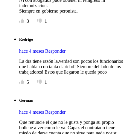
Ni con abogados pude obtener ni reingreso ni
indemnizacion.
Siempre en gobierno peronista.
3
1
Rodrigo
hace 4 meses
Responder
La dra tiene razón la.verdad son pocos los funcionarios
que hablan con tanta claridad! Siempre del lado de los
trabajadores! Estos que llegaron le queda poco
5
1
German
hace 4 meses
Responder
Que renuncie el que no le gusta y ponga su propio
boliche a ver como le va. Capaz el contratado tiene
miedo de darse cuenta que no sirve para nada por su