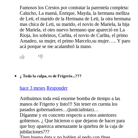
Famosos los Crestos por contratar la parentela completa:
Calucho, La mamá, Enrique, Mayda, la hermana melliza
de Leti, el marido de la Hermana de Leti, la otra hermana
mas chica de Leti, su marido, el novio de Mariela, la hija
de Mariela, el otro nuevo hermano que apareció en La
Rioja, los sobrinos, Carlita, el novio de Carlita, el primo
Amadeo, su mujer, el primo Marcelo,su mujer….. Y paro
acá porque se me acalambró la mano
¿ Toda la culpa, es de Frigerio...???
hace 3 meses
Responder
Atribuimos toda está enorme bomba de tiempo a las
manos de Frigerio y listo!!! Sin tener en cuenta los
pasados gobernadores…(justicialistas)…
Díganme y en concreto respecto a estos anteriores
gobiernos. ¿ Que hicieron o que dejaron de hacer para
que hoy aparezca amenazante la quiebra de la caja de
jubilaciones???
Tiren buena data y no hablen al pedo con fines