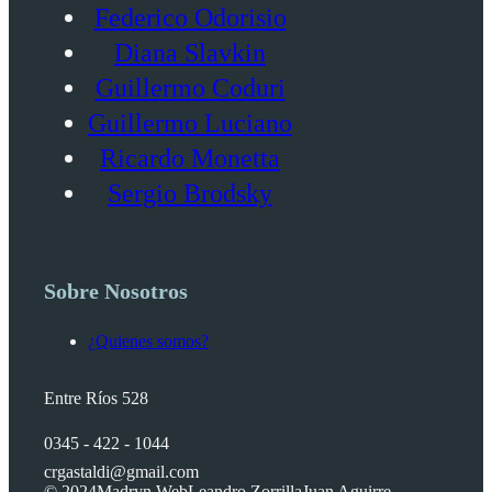
Federico Odorisio
Diana Slavkin
Guillermo Coduri
Guillermo Luciano
Ricardo Monetta
Sergio Brodsky
Sobre Nosotros
¿Quienes somos?
Entre Ríos 528
0345 - 422 - 1044
crgastaldi@gmail.com
© 2024
Madryn Web
Leandro Zorrilla
Juan Aguirre