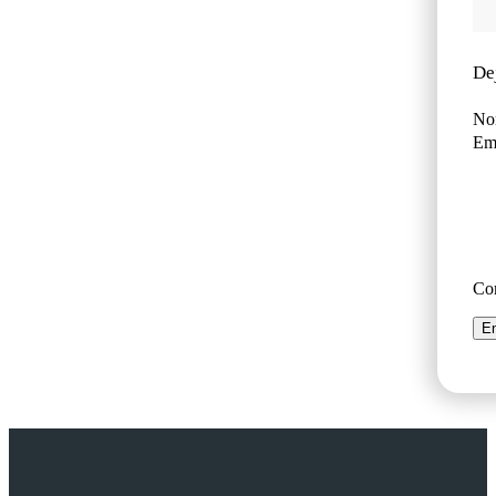
De
No
Ema
Co