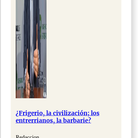
¿Frigerio, la civilización; los
entrerrianos, la barbarie?
Redaccion