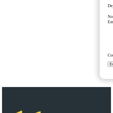
De
No
Ema
Co